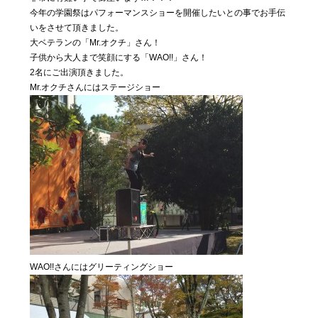
私たちに
今年の学園祭はパフォーマンスショーを開催したいとの事でお手伝
ついて
いをさせて頂きました。
大ベテランの「Mr.オクチ」さん！
子供から大人まで笑顔にする「WAO!!」さん！
Blog
2名にご出演頂きました。
04
Mr.オクチさんにはステージショー
気まぐ
れ日記
Contact
05
お問い合わ
せ
WAO!!さんにはグリーティングショー