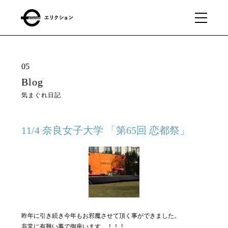
What
01
05
we
Blog
do
気まぐれ日記
私たちに
できるこ
と
11/4 奈良女子大学 「第65回 恋都祭」
Our
02
business
私たちの事業
昨年に引き続き今年もお邪魔させて頂く事ができました。
About
03
非常に有難い事で御座います…！！！