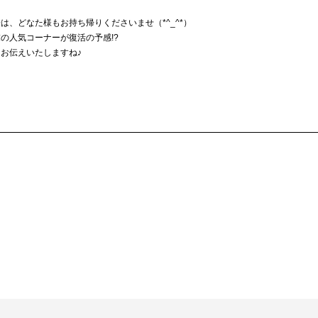
は、どなた様もお持ち帰りくださいませ（*^_^*）
の人気コーナーが復活の予感!?
お伝えいたしますね♪