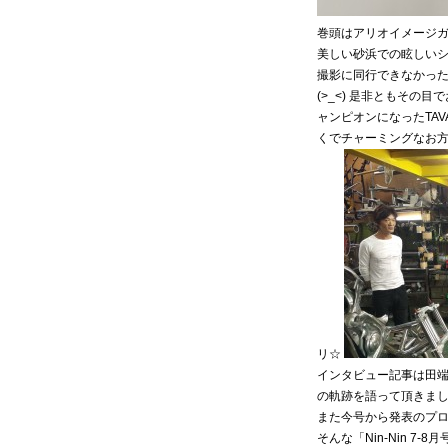
巻頭はアリオイメージガ
美しい砂浜での眩しいシ
撮影に同行できなかっ
(>_<) 是非ともその
ャンピオンになったTAVA
くでチャーミングなお方
リ☆
インタビュー記事は田
の軌跡を語って頂きま
また今号から発表のプロ
そんな「Nin-Nin 7