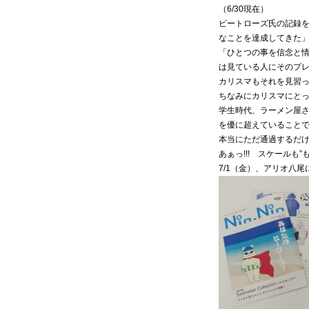
（6/30現在）
ピートローズ氏の記録
なことを達成してきた」に
「ひとつの事を信念と
は見ている人にそのプ
カリスマもそれを見習って
ちなみにカリスマにとって
学生時代、ラーメン屋さ
を優に超えていること
本当にただ通過するだ
あぁっ!!! スケールも”も
7/1（金）、アリオ八尾にて