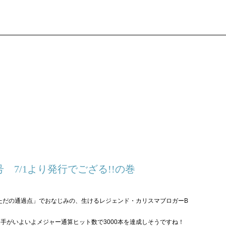
-8月号 7/1より発行でござる!!の巻
はただの通過点」でおなじみの、生けるレジェンド・カリスマブロガーB
手がいよいよメジャー通算ヒット数で3000本を達成しそうですね！