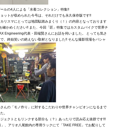
ールの4人による「水着コレクション」特集!!
ョットが収められた今号は、それだけでも永久保存版です!!
たカリスマにとっては地団駄踏みまくり（！）の内容となっております
目でお確かめください!! また、今回「匠」特集ではカスタムバイクで世界チ
X Engineering代表・田端賢さんにお話を伺いました。 とっても気さ
で、終始笑いの絶えない取材となりました!! そんな撮影現場をパシャ
端さんの「モノ作り」に対するこだわりや世界チャンピオンになるまで
した。
ジェクトともリンクする部分も（？）あったりで読み応え抜群です!!!
-8月号」、アリオ八尾館内の専用ラックにて「TAKE FREE」でお配りして