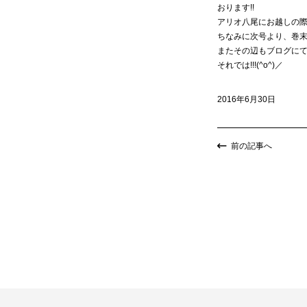
おります!!
アリオ八尾にお越しの際
ちなみに次号より、巻末
またその辺もブログにて
それでは!!!(^o^)／
2016年6月30日
前の記事へ