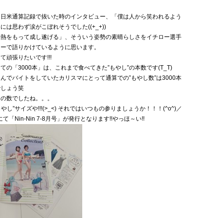
を日米通算記録で抜いた時のインタビュー、「僕は人から笑われるよう
は思わず涙がこぼれそうでした((+_+))
情熱をもって成し遂げる」、そういう姿勢の素晴らしさをイチロー選手
レーで語りかけているように思います。
頑張りたいです!!!
の「3000本」は、これまで食べてきた”もやし”の本数です(T_T)
んでバイトをしていたカリスマにとって通算での”もやし数”は3000本
でしょう笑
けの数でしたね。。。
やし”サイズや!!!(>_<) それではいつもの参りましょうか！！！(^o^)／
「Nin-Nin 7-8月号」が発行となります!!やっほ～い!!