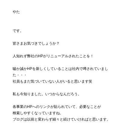
私たちに
ついて
やた
Blog
です。
04
気まぐ
皆さまお気づきでしょうか？
れ日記
人知れず弊社のHPがリニューアルされたことを！
Contact
05
嘘か誠かHPを新しくしていることは社内で噂されていまし
た・・・
お問い合わ
せ
社員もまだ気づいていない人がいると思います笑
私も今知りました。いつからなんだろう。
各事業のHPへのリンクが貼られていて、必要なことが
検索しやすくなっていますね。
ブログは以前と変わらず細々と続けていければと思います。