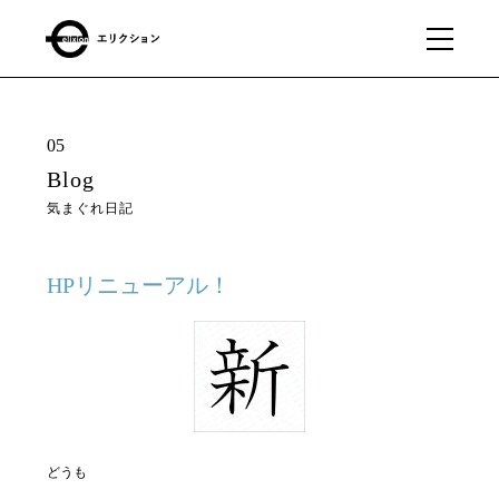
What
01
05
we
Blog
do
気まぐれ日記
私たちに
できるこ
と
HPリニューアル！
Our
02
business
私たちの事業
どうも
About
03