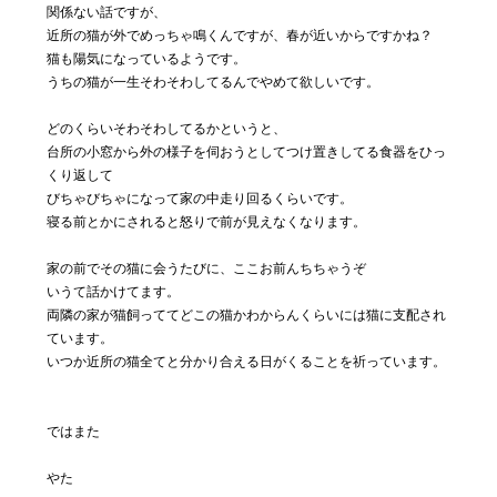
関係ない話ですが、
近所の猫が外でめっちゃ鳴くんですが、春が近いからですかね？
猫も陽気になっているようです。
うちの猫が一生そわそわしてるんでやめて欲しいです。
どのくらいそわそわしてるかというと、
台所の小窓から外の様子を伺おうとしてつけ置きしてる食器をひっ
くり返して
びちゃびちゃになって家の中走り回るくらいです。
寝る前とかにされると怒りで前が見えなくなります。
家の前でその猫に会うたびに、ここお前んちちゃうぞ
いうて話かけてます。
両隣の家が猫飼っててどこの猫かわからんくらいには猫に支配され
ています。
いつか近所の猫全てと分かり合える日がくることを祈っています。
ではまた
やた