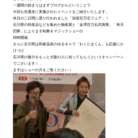
私たちに
一週間の始まりはまずブログからということで
ついて
今回も先週末に実施されたイベントをご紹介いたします。
休日の二日間に渡り行われました「加賀百万石フェア」！
石川県の特産品などを集めた物産展と「金澤百万石武将隊」「奇天
烈隊」によります剣舞＆マジックショーの
Blog
04
同時開催。
気まぐ
さらに石川県は和倉温泉のゆるキャラ「わくたまくん」も応援にか
れ日記
けつけ
石川県の魅力をもっと大阪の人に知ってもらうというキャンペーン
でございます！
Contact
05
まずはショーの方をご覧ください！
お問い合わ
せ