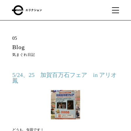
What
01
05
we
Blog
do
気まぐれ日記
私たちに
できるこ
と
5/24、25 加賀百万石フェア in アリオ
鳳
Our
02
business
私たちの事業
About
03
どうも、矢田です！