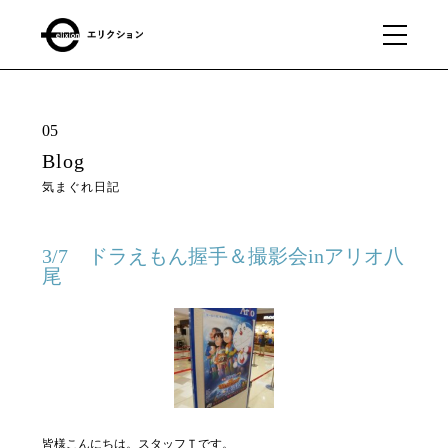
What
01
05
we
Blog
do
気まぐれ日記
私たちに
できるこ
と
3/7 ドラえもん握手＆撮影会inアリオ八
尾
Our
02
business
私たちの事業
About
03
皆様こんにちは。スタッフＴです。