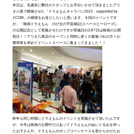
私たちに
本日は、先週末に弊社のスタッフとお手伝いさせて頂きましたアリ
ついて
オ八尾で開催させた「ドラえもんキャラバン2015 supported by
J:COM」の模様をお送りしたいと思います。今回のイベントです
が、「映画ドラえもん のび太の宇宙雄記(スペースヒーローズ)」
の公開記念として実施させたのですが実施日の3月7日は映画の公開
Blog
04
初日！！アリオ八尾店のオープンと同時に多くの家族づれの方々が
気まぐ
整理券を求めてイベントスペースに集まってきました！！
れ日記
Contact
05
お問い合わ
せ
昨年も同じ時期にドラえもんのイベントを実施させて頂いたんです
が、今年は映画の公開中だけあってドラえもんのぬいぐるみを持っ
たお子さんや、ドラえもんのポップコーンケースを首からかけたお