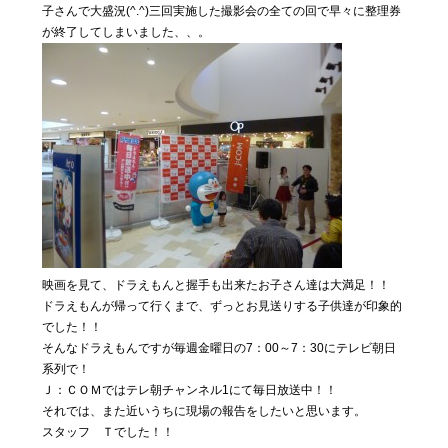
子さんで大盛況(^.^)三回実施した撮影会の全ての回で早々に整理券
が終了してしまいました、、。
映画を見て、ドラえもんと握手も出来たお子さん達は大満足！！
ドラえもんが帰って行くまで、ずっとお見送りする子供達が印象的
でした！！
そんなドラえもんですが毎週金曜日の7：00～7：30にテレビ朝日
系列で！
Ｊ：ＣＯＭではテレ朝チャンネル1にて毎日放送中！！
それでは、また近いうちに現場の報告をしたいと思います。
スタッフ Ｔでした！！