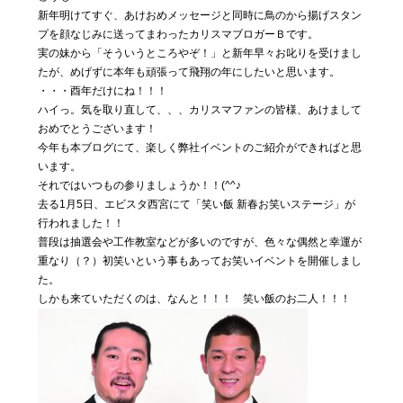
私たちに
新年明けてすぐ、あけおめメッセージと同時に鳥のから揚げスタン
ついて
プを顔なじみに送ってまわったカリスマブロガーＢです。
実の妹から「そういうところやぞ！」と新年早々お叱りを受けまし
たが、めげずに本年も頑張って飛翔の年にしたいと思います。
・・・酉年だけにね！！！
Blog
04
ハイっ。気を取り直して、、、カリスマファンの皆様、あけまして
気まぐ
おめでとうございます！
れ日記
今年も本ブログにて、楽しく弊社イベントのご紹介ができればと思
います。
それではいつもの参りましょうか！！(^^♪
Contact
05
去る1月5日、エビスタ西宮にて「笑い飯 新春お笑いステージ」が
行われました！！
お問い合わ
せ
普段は抽選会や工作教室などが多いのですが、色々な偶然と幸運が
重なり（？）初笑いという事もあってお笑いイベントを開催しまし
た。
しかも来ていただくのは、なんと！！！ 笑い飯のお二人！！！