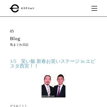
What
01
05
we
Blog
do
気まぐれ日記
私たちに
できるこ
と
1/5 笑い飯 新春お笑いステージ in エビ
スタ西宮！！
Our
02
business
私たちの事業
About
03
どうも！！！