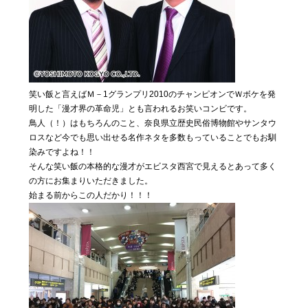
笑い飯と言えばＭ－1グランプリ2010のチャンピオンでＷボケを発
明した「漫才界の革命児」とも言われるお笑いコンビです。
鳥人（！）はもちろんのこと、奈良県立歴史民俗博物館やサンタウ
ロスなど今でも思い出せる名作ネタを多数もっていることでもお馴
染みですよね！！
そんな笑い飯の本格的な漫才がエビスタ西宮で見えるとあって多く
の方にお集まりいただきました。
始まる前からこの人だかり！！！