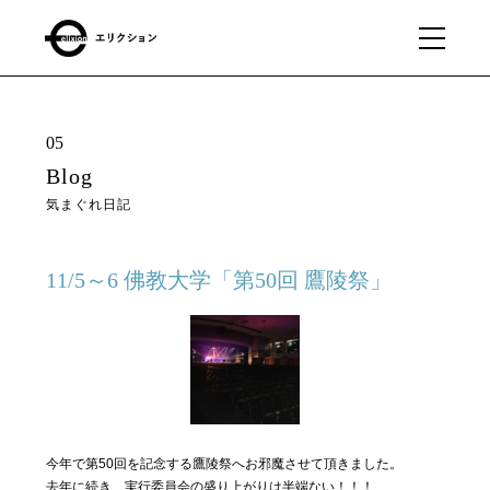
What
01
05
we
Blog
do
気まぐれ日記
私たちに
できるこ
と
11/5～6 佛教大学「第50回 鷹陵祭」
Our
02
business
私たちの事業
今年で第50回を記念する鷹陵祭へお邪魔させて頂きました。
About
03
去年に続き、実行委員会の盛り上がりは半端ない！！！