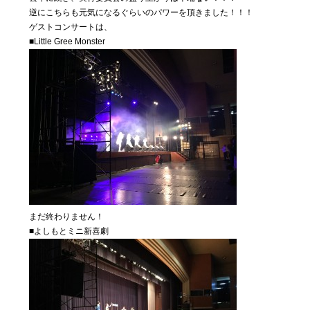
私たちに
逆にこちらも元気になるぐらいのパワーを頂きました！！！
ついて
ゲストコンサートは、
■Little Gree Monster
Blog
04
気まぐ
れ日記
Contact
05
お問い合わ
せ
まだ終わりません！
■よしもとミニ新喜劇