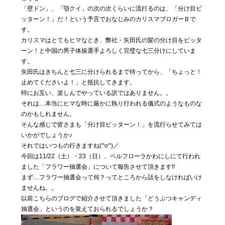
私たちに
「壁ドン」、「顎クイ」の次の次くらいに流行るのは、「分け目ビ
ついて
ッターン！」だ！という予言でおなじみのカリスマブロガーＢで
す。
カリスマはとてもヒマなとき、弊社・矢田氏の髪の分け目をビッタ
ーン！と中国の男子体操選手よろしく完璧な七三分けにしていま
Blog
04
す。
気まぐ
矢田氏はきちんと七三に分けられるまで待ってから、「ちょっと！
れ日記
止めてくださいよ！」と抵抗してきます。
特にお互い、楽しんでやっている訳ではありません。。
それは…本当にヒマな時に厳かに執り行われる儀式のようなものな
Contact
05
のかもしれません。
そんな感じで皆さまも「分け目ビッターン！」を流行らせてみては
お問い合わ
せ
いかがでしょうか♪
それではいつもの行きますね(^o^)／
今回は11/22（土）・23（日）、ベルフローラかわにしにて行われ
ました「フラワー抽選会」について報告させて頂きます!!
まず…フラワー抽選会って何？ってところから話をしなければいけ
ませんね。。
以前こちらのブログで紹介させて頂きました「どうぶつキャンディ
抽選会」というのを覚えておられるでしょうか？