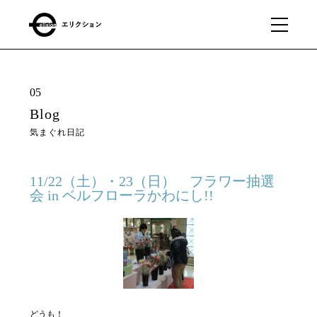
What
01
05
we
Blog
do
気まぐれ日記
私たちに
できるこ
と
11/22（土）・23（日） フラワー抽選
会 in ベルフローラかわにし!!
Our
02
business
私たちの事業
About
03
どうも！