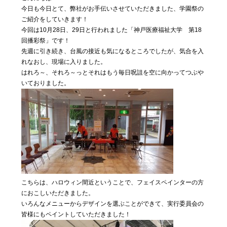
私たちに
今日も今日とて、弊社がお手伝いさせていただきました、学園祭の
ついて
ご紹介をしていきます！
今回は10月28日、29日と行われました「神戸医療福祉大学 第18
回播彩祭」です！
先週に引き続き、台風の接近も気になるところでしたが、気合を入
Blog
04
れなおし、現場に入りました。
気まぐ
はれろ～、それろ～っとそれはもう毎日呪詛を空に向かってつぶや
れ日記
いておりました。
Contact
05
お問い合わ
せ
こちらは、ハロウィン間近ということで、フェイスペインターの方
におこしいただきました。
いろんなメニューからデザインを選ぶことができて、実行委員会の
皆様にもペイントしていただきました！