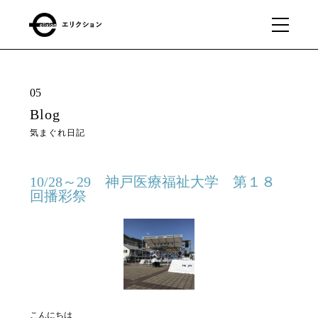
What
01
05
we
Blog
do
気まぐれ日記
私たちに
できるこ
と
10/28～29 神戸医療福祉大学 第１８
回播彩祭
Our
02
business
私たちの事業
About
03
こんにちは