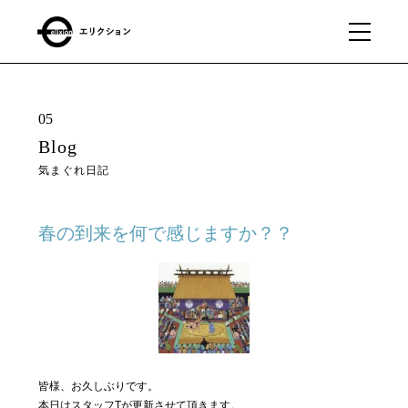
What
01
05
we
Blog
do
気まぐれ日記
私たちに
できるこ
と
春の到来を何で感じますか？？
Our
02
business
私たちの事業
皆様、お久しぶりです。
About
03
本日はスタッフTが更新させて頂きます。