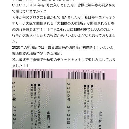
私たちに
いよいよ、2020年も3月に入りましたが、皆様は毎年春の到来を何
ついて
で感じていますか？？
何年か前のブログにも書かせて頂きましたが、私は毎年エディオン
アリーナ大阪で開催される「大相撲の3月場所」が開催されると春
Blog
の訪れを感じます！！今年も2月23日に相撲列車で180人の力士・
04
行事が大阪入りしたとの報道がありいよいよだなと思っておりまし
気まぐ
た。
れ日記
2020年の初場所では、奈良県出身の徳勝龍が初優勝！！いよいよ、
関西凱旋の場所で楽しみな場所。
私も最速先行販売で千秋楽のチケットを入手して楽しみにしており
Contact
05
ました！！
お問い合わ
せ