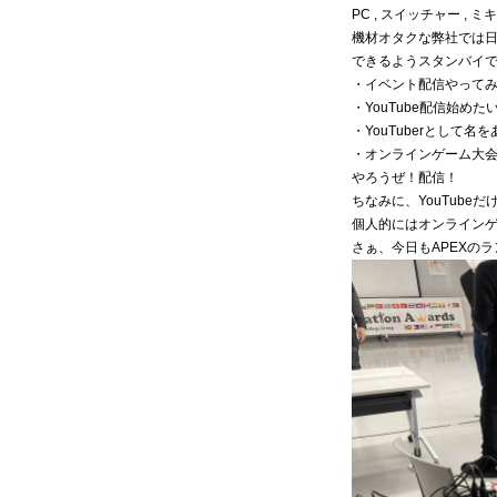
PC , スイッチャー , 
機材オタクな弊社では
できるようスタンバイ
・イベント配信やって
・YouTube配信始めた
・YouTuberとして名
・オンラインゲーム大
やろうぜ！配信！
ちなみに、YouTube
個人的にはオンライン
さぁ、今日もAPEXの