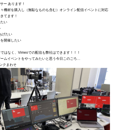
ミキサー あります！
日々機材を購入し（無駄なものも含む）オンライン配信イベントに対応
できてます！
みたい
い
をあげたい
会を開催したい
だけではなく、Vimeoでの配信も弊社はできます！！！
ゲームイベントをやってみたいと思う今日このごろ…
ランクまわそ