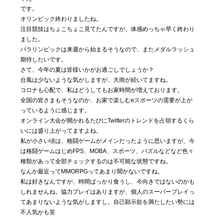
私たちに
です。
ついて
オリンピック終わりましたね。
注目競技はちょこちょこ見てたんですが、体感めっちゃ早く終わり
ました。
Blog
パラリンピックは来週から始まるそうなので、またメダルラッシュ
04
期待したいです。
気まぐ
さて、今年の夏は皆様いかがお過ごしでしょうか？
れ日記
台風は少ないような気がしますが、大雨が続いてますね。
コロナも心配で、私はどうしてもお家時間が増えております。
全国の皆さまもそうなのか、お家で楽しむeスポーツの需要が上が
Contact
05
っているように感じます。
オンライン大会が開かれるたびにTwitterのトレンドを占領するくら
お問い合わ
せ
いには盛り上がってますよね。
私が小さい頃は、格闘ゲームがメインだったように思いますが、今
は格闘ゲームはじめFPS、MOBA、スポーツ、パズルなどなど色々
種類があって全部チェックするのは不可能な状態ですね。
なんか最近ってMMORPGってあまり聞かないですね。
私は好きなんですが、時間ばっかり食うし、今向きではないのかも
しれませんね。協力プレイはありますが、個人のスーパープレイっ
てあまりないような気がしますし、自己顕示欲を満たしたい勢には
不人気かも笑