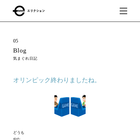
What
01
05
we
Blog
do
気まぐれ日記
私たちに
できるこ
と
オリンピック終わりましたね。
Our
02
business
私たちの事業
どうも
About
03
やた