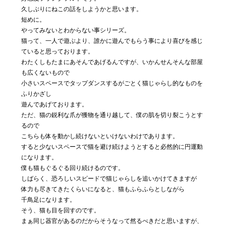
私たちに
久しぶりにねこの話をしようかと思います。
ついて
短めに。
やってみないとわからない事シリーズ。
猫って、一人で遊ぶより、誰かに遊んでもらう事により喜びを感じ
Blog
ていると思っております。
04
わたくしもたまにあそんであげるんですが、いかんせんそんな部屋
気まぐ
も広くないもので
れ日記
小さいスペースでタップダンスするがごとく猫じゃらし的なものを
ふりかざし
遊んであげております。
Contact
05
ただ、猫の鋭利な爪が獲物を通り越して、僕の肌を切り裂こうとす
るので
お問い合わ
せ
こちらも体を動かし続けないといけないわけであります。
すると少ないスペースで猫を避け続けようとすると必然的に円運動
になります。
僕も猫もぐるぐる回り続けるのです。
しばらく、恐ろしいスピードで猫じゃらしを追いかけてきますが
体力も尽きてきたくらいになると、猫もふらふらとしながら
千鳥足になります。
そう、猫も目を回すのです。
まぁ同じ器官があるのだからそうなって然るべきだと思いますが、