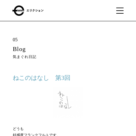
What
01
05
we
Blog
do
気まぐれ日記
私たちに
できるこ
と
ねこのはなし 第3回
Our
02
business
私たちの事業
どうも
About
03
好感度フランクフルトです。