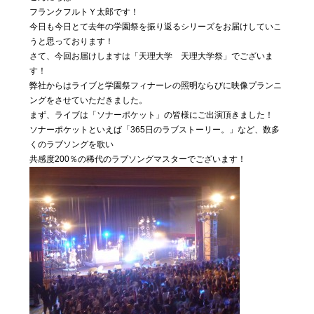
私たちに
フランクフルトＹ太郎です！
ついて
今日も今日とて去年の学園祭を振り返るシリーズをお届けしていこ
うと思っております！
さて、今回お届けしますは「天理大学 天理大学祭」でございま
す！
Blog
04
弊社からはライブと学園祭フィナーレの照明ならびに映像プランニ
気まぐ
ングをさせていただきました。
れ日記
まず、ライブは「ソナーポケット」の皆様にご出演頂きました！
ソナーポケットといえば「365日のラブストーリー。」など、数多
くのラブソングを歌い
Contact
05
共感度200％の稀代のラブソングマスターでございます！
お問い合わ
せ