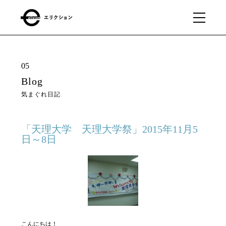
What
01
05
we
Blog
do
気まぐれ日記
私たちに
できるこ
と
「天理大学 天理大学祭」2015年11月5
日～8日
Our
02
business
私たちの事業
About
03
こんにちは！